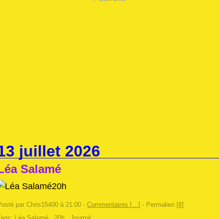
13 juillet 2026
Léa Salamé
20h
Posté par Chris15400 à 21:00 -
Commentaires [
…
]
- Permalien [
#
]
Tags:
Léa Salamé
,
20h
,
Journal