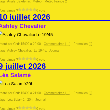
Tags:
Anaïs Baydemir
,
Météo
,
Météo France 2
Vous aimez ?
0 vote
10 juillet 2026
Ashley Chevalier
Le 19/45
Posté par Chris15400 à 20:00 -
Commentaires [
…
]
- Permalien [
#
]
Tags:
Ashley Chevalier
,
Le 19-45
,
Journal
Vous aimez ?
0 vote
9 juillet 2026
Léa Salamé
20h
Posté par Chris15400 à 21:00 -
Commentaires [
…
]
- Permalien [
#
]
Tags:
Léa Salamé
,
20h
,
Journal
Vous aimez ?
0 vote