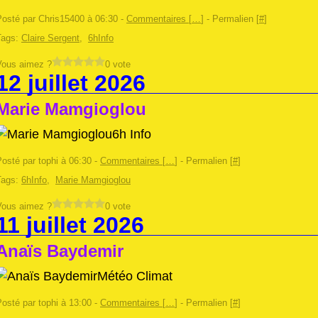
Posté par Chris15400 à 06:30 -
Commentaires [
…
]
- Permalien [
#
]
Tags:
Claire Sergent
,
6hInfo
Vous aimez ?
0 vote
12 juillet 2026
Marie Mamgioglou
6h Info
osté par tophi à 06:30 -
Commentaires [
…
]
- Permalien [
#
]
Tags:
6hInfo
,
Marie Mamgioglou
Vous aimez ?
0 vote
11 juillet 2026
Anaïs Baydemir
Météo Climat
osté par tophi à 13:00 -
Commentaires [
…
]
- Permalien [
#
]