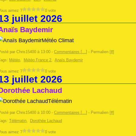
Vous aimez ?
0 vote
13 juillet 2026
Anaïs Baydemir
Météo Climat
Posté par Chris15400 à 13:00 -
Commentaires [
…
]
- Permalien [
#
]
Tags:
Météo
,
Météo France 2
,
Anaïs Baydemir
Vous aimez ?
0 vote
13 juillet 2026
Dorothée Lachaud
Télématin
Posté par Chris15400 à 10:00 -
Commentaires [
…
]
- Permalien [
#
]
Tags:
Télématin
,
Dorothée Lachaud
Vous aimez ?
0 vote