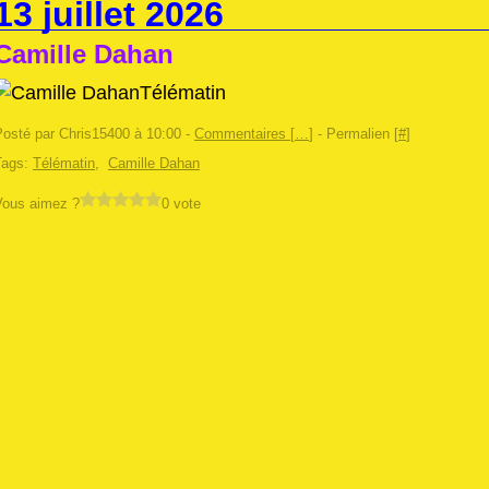
13 juillet 2026
Camille Dahan
Télématin
Posté par Chris15400 à 10:00 -
Commentaires [
…
]
- Permalien [
#
]
Tags:
Télématin
,
Camille Dahan
Vous aimez ?
0 vote