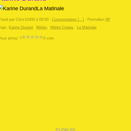
La Matinale
Posté par Chris15400 à 09:00 -
Commentaires [
…
]
- Permalien [
#
]
Tags:
Karine Durand
,
Météo
,
Météo Cnews
,
La Matinale
Vous aimez ?
0 vote
Publicité