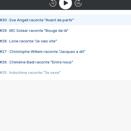
#30 : Eve Angeli raconte "Avant de partir"
#29 : MC Solaar raconte "Bouge de là"
28 : Lorie raconte "Je vais vite"
#27 : Christophe Willem raconte "Jacques a dit"
#26 : Chimène Badi raconte "Entre nous"
#25 : Indochine raconte "3e sexe"
#24 : Zaho raconte "C'est chelou"
#23 : Patrick Bruel raconte "Au café des délices"
#22 : Kyo raconte "Le chemin"
#21 : Nolwenn Leroy raconte "Cassé"
#20 : Patrick Hernandez raconte "Born to be alive"