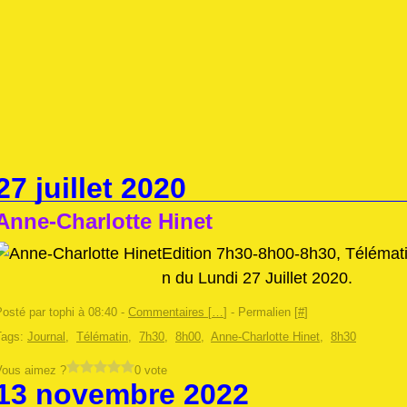
27 juillet 2020
Anne-Charlotte Hinet
Edition 7h30-8h00-8h30, Télémat
n du Lundi 27 Juillet 2020.
osté par tophi à 08:40 -
Commentaires [
…
]
- Permalien [
#
]
Tags:
Journal
,
Télématin
,
7h30
,
8h00
,
Anne-Charlotte Hinet
,
8h30
Vous aimez ?
0 vote
13 novembre 2022