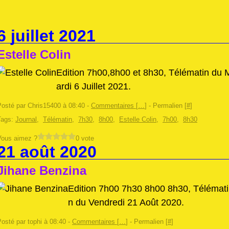
6 juillet 2021
Estelle Colin
Edition 7h00,8h00 et 8h30, Télématin du 
ardi 6 Juillet 2021.
Posté par Chris15400 à 08:40 -
Commentaires [
…
]
- Permalien [
#
]
Tags:
Journal
,
Télématin
,
7h30
,
8h00
,
Estelle Colin
,
7h00
,
8h30
Vous aimez ?
0 vote
21 août 2020
Jihane Benzina
Edition 7h00 7h30 8h00 8h30, Télémati
n du Vendredi 21 Août 2020.
osté par tophi à 08:40 -
Commentaires [
…
]
- Permalien [
#
]