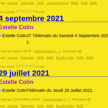
Tags:
Journal
,
Télématin
,
7h30
,
Jihane Benzina
,
8h00
,
7h00
,
8h30
Vous aimez ?
0 vote
4 septembre 2021
Estelle Colin
JT Télématin du Samedi 4 Septembre 202
1.
osté par tophi à 08:35 -
Commentaires [
…
]
- Permalien [
#
]
Tags:
Journal
,
Télématin
,
7h30
,
8h00
,
Estelle Colin
,
7h00
,
8h30
Vous aimez ?
0 vote
29 juillet 2021
Estelle Colin
Télématin du Jeudi 29 Juillet 2021.
Posté par Chris15400 à 08:40 -
Commentaires [
…
]
- Permalien [
#
]
Tags:
Journal
,
Télématin
,
7h30
,
8h00
,
Estelle Colin
,
8h30