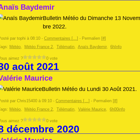
Anaïs Baydemir
Bulletin Météo du Dimanche 13 Nove
bre 2022.
osté par tophi à 08:10 -
Commentaires [
…
]
- Permalien [
#
]
Tags:
Météo
,
Météo France 2
,
Télématin
,
Anaïs Baydemir
,
6hInfo
Vous aimez ?
0 vote
30 août 2021
Valérie Maurice
Bulletin Météo du Lundi 30 Août 2021.
Posté par Chris15400 à 09:10 -
Commentaires [
…
]
- Permalien [
#
]
Tags:
Météo
,
Météo France 2
,
Télématin
,
Valérie Maurice
,
6h00info
Vous aimez ?
0 vote
8 décembre 2020