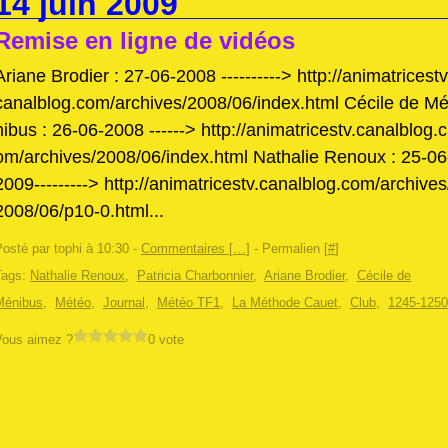
14 juin 2009
Remise en ligne de vidéos
Ariane Brodier : 27-06-2008 ----------> http://animatricestv
canalblog.com/archives/2008/06/index.html Cécile de M
nibus : 26-06-2008 ------> http://animatricestv.canalblog.c
om/archives/2008/06/index.html Nathalie Renoux : 25-06
2009---------> http://animatricestv.canalblog.com/archives
2008/06/p10-0.html...
osté par tophi à 10:30 -
Commentaires [
…
]
- Permalien [
#
]
Tags:
Nathalie Renoux
,
Patricia Charbonnier
,
Ariane Brodier
,
Cécile de
Ménibus
,
Météo
,
Journal
,
Météo TF1
,
La Méthode Cauet
,
Club
,
1245-1250
Vous aimez ?
0 vote