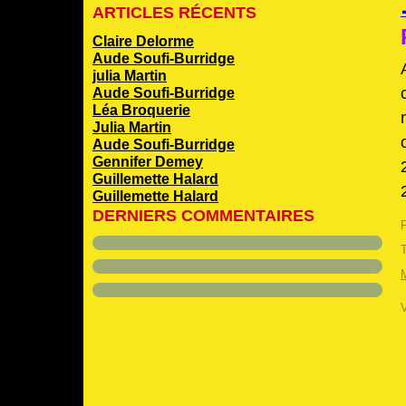
ARTICLES RÉCENTS
Claire Delorme
Aude Soufi-Burridge
julia Martin
Aude Soufi-Burridge
Léa Broquerie
Julia Martin
Aude Soufi-Burridge
Gennifer Demey
Guillemette Halard
Guillemette Halard
DERNIERS COMMENTAIRES
P