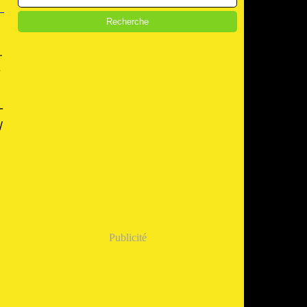
.
é
-
/
Publicité