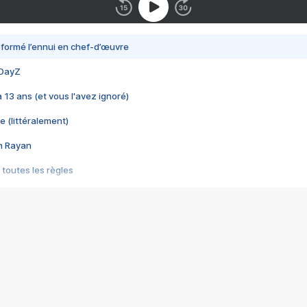
nsformé l’ennui en chef-d’œuvre
 DayZ
 a 13 ans (et vous l'avez ignoré)
e (littéralement)
im Rayan
 toutes les règles
s les jeux vidéo
us choquant de Rockstar ? - Le scandale BULLY
e plus moche de Steam
du RÊVE tourne au CAUCHEMAR
pendant 8 heures