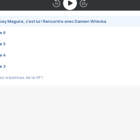
bey Maguire, c'est lui ! Rencontre avec Damien Witecka
e 6
e 5
e 4
e 3
s créatrices de la VF !
e 2
e 1
e Mektoub My Love arrive enfin ! Rencontre avec Shaïn Boumedine et Sal
i : après Toni en famille
elle réalise le bouleversant Dites lui que je l'aime