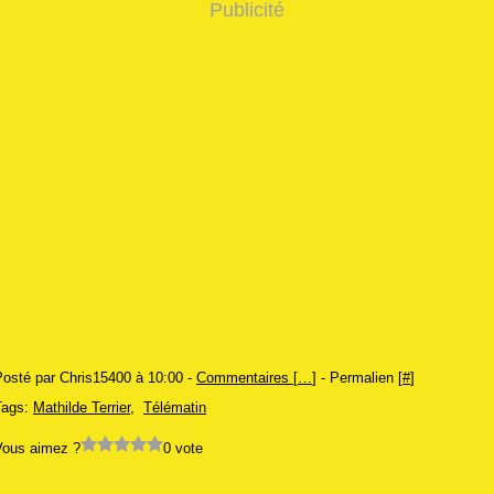
Publicité
Posté par Chris15400 à 10:00 -
Commentaires [
…
]
- Permalien [
#
]
Tags:
Mathilde Terrier
,
Télématin
Vous aimez ?
0 vote