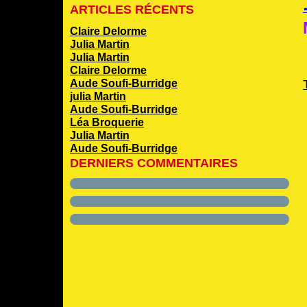
ARTICLES RÉCENTS
Claire Delorme
Julia Martin
Julia Martin
Claire Delorme
Aude Soufi-Burridge
julia Martin
Aude Soufi-Burridge
Léa Broquerie
Julia Martin
Aude Soufi-Burridge
DERNIERS COMMENTAIRES