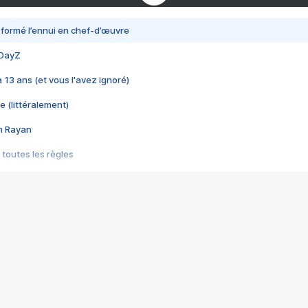
nsformé l’ennui en chef-d’œuvre
 DayZ
 a 13 ans (et vous l'avez ignoré)
e (littéralement)
im Rayan
 toutes les règles
s les jeux vidéo
us choquant de Rockstar ? - Le scandale BULLY
e plus moche de Steam
du RÊVE tourne au CAUCHEMAR
pendant 8 heures
it… à tort