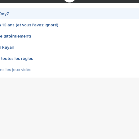
 DayZ
 a 13 ans (et vous l'avez ignoré)
e (littéralement)
im Rayan
 toutes les règles
s les jeux vidéo
us choquant de Rockstar ? - Le scandale BULLY
e plus moche de Steam
du RÊVE tourne au CAUCHEMAR
pendant 8 heures
it… à tort
umiliés par un jeu vidéo