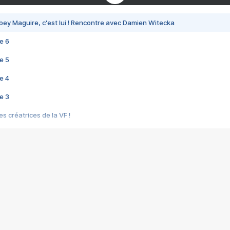
bey Maguire, c'est lui ! Rencontre avec Damien Witecka
e 6
e 5
e 4
e 3
s créatrices de la VF !
e 2
e 1
e Mektoub My Love arrive enfin ! Rencontre avec Shaïn Boumedine et Sal
i : après Toni en famille
elle réalise le bouleversant Dites lui que je l'aime
ais ! Rencontre autour de Vie privée de Rebecca Zlotowski