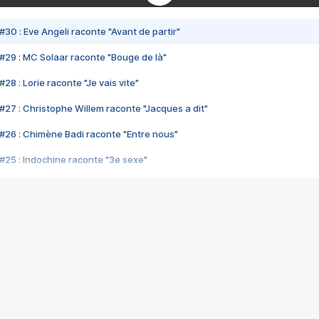
#30 : Eve Angeli raconte "Avant de partir"
#29 : MC Solaar raconte "Bouge de là"
28 : Lorie raconte "Je vais vite"
#27 : Christophe Willem raconte "Jacques a dit"
#26 : Chimène Badi raconte "Entre nous"
#25 : Indochine raconte "3e sexe"
#24 : Zaho raconte "C'est chelou"
#23 : Patrick Bruel raconte "Au café des délices"
#22 : Kyo raconte "Le chemin"
#21 : Nolwenn Leroy raconte "Cassé"
#20 : Patrick Hernandez raconte "Born to be alive"
#19 : Lorie raconte "Près de moi"