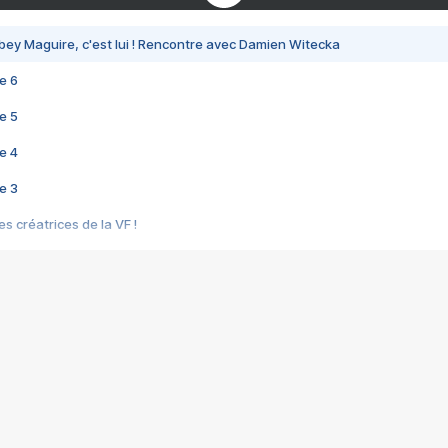
bey Maguire, c'est lui ! Rencontre avec Damien Witecka
e 6
e 5
e 4
e 3
s créatrices de la VF !
e 2
e 1
e Mektoub My Love arrive enfin ! Rencontre avec Shaïn Boumedine et Sal
i : après Toni en famille
elle réalise le bouleversant Dites lui que je l'aime
ais ! Rencontre autour de Vie privée de Rebecca Zlotowski