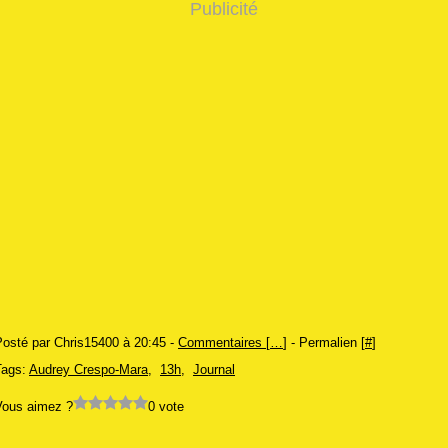
Publicité
Posté par Chris15400 à 20:45 -
Commentaires [
…
]
- Permalien [
#
]
Tags:
Audrey Crespo-Mara
,
13h
,
Journal
Vous aimez ?
0 vote