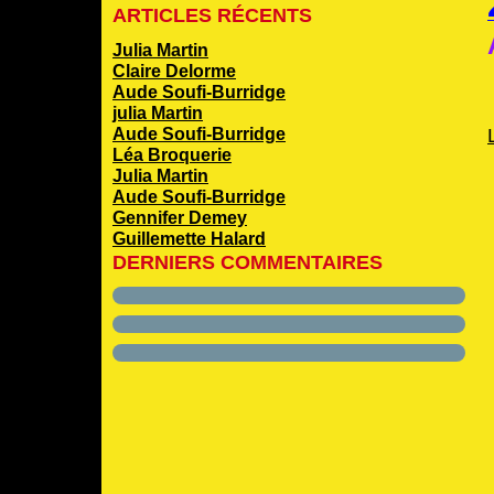
ARTICLES RÉCENTS
Julia Martin
Claire Delorme
Aude Soufi-Burridge
julia Martin
Aude Soufi-Burridge
Léa Broquerie
Julia Martin
Aude Soufi-Burridge
Gennifer Demey
Guillemette Halard
DERNIERS COMMENTAIRES