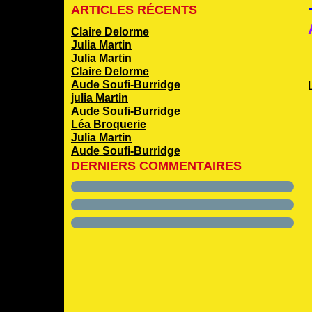
ARTICLES RÉCENTS
Claire Delorme
Julia Martin
Julia Martin
Claire Delorme
Aude Soufi-Burridge
julia Martin
Aude Soufi-Burridge
Léa Broquerie
Julia Martin
Aude Soufi-Burridge
DERNIERS COMMENTAIRES