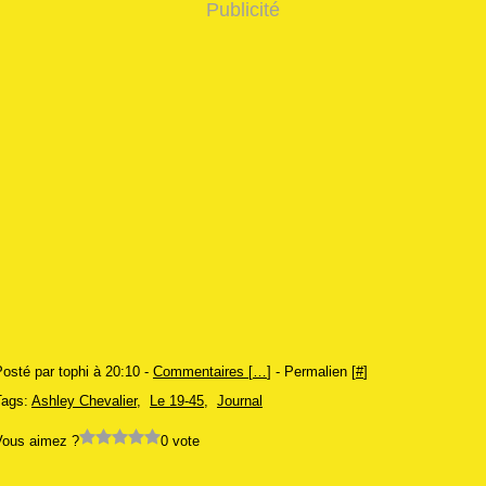
Publicité
osté par tophi à 20:10 -
Commentaires [
…
]
- Permalien [
#
]
Tags:
Ashley Chevalier
,
Le 19-45
,
Journal
Vous aimez ?
0 vote